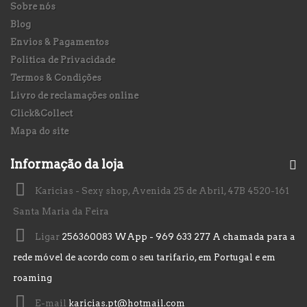
Sobre nós
Blog
Envios & Pagamentos
Politica de Privacidade
Termos & Condições
Livro de reclamações online
Click&Collect
Mapa do site
Informação da loja
Karicias - Sexy shop, Avenida 25 de Abril, 47B 4520-161
Santa Maria da Feira
Ligar
256360083 WApp - 969 633 277 A chamada para a
rede móvel de acordo com o seu tarifario, em Portugal e em
roaming
E-mail
karicias.pt@hotmail.com