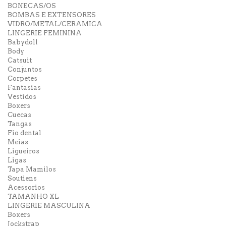
BONECAS/OS
BOMBAS E EXTENSORES
VIDRO/METAL/CERAMICA
LINGERIE FEMININA
Babydoll
Body
Catsuit
Conjuntos
Corpetes
Fantasias
Vestidos
Boxers
Cuecas
Tangas
Fio dental
Meias
Ligueiros
Ligas
Tapa Mamilos
Soutiens
Acessorios
TAMANHO XL
LINGERIE MASCULINA
Boxers
Jockstrap