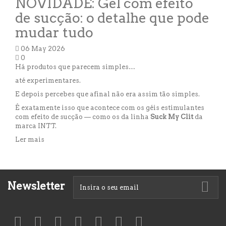
NOVIDADE: Gel com efeito
de sucção: o detalhe que pode
mudar tudo
06 May 2026
0
Há produtos que parecem simples…
até experimentares.
E depois percebes que afinal não era assim tão simples.
É exatamente isso que acontece com os géis estimulantes
com efeito de sucção — como os da linha
Suck My Clit
da
marca
INTT
.
Ler mais
Newsletter