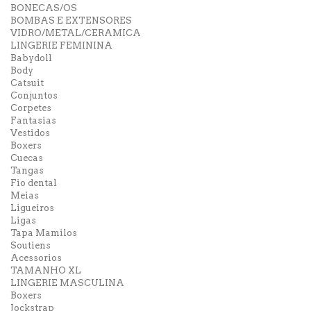
BONECAS/OS
BOMBAS E EXTENSORES
VIDRO/METAL/CERAMICA
LINGERIE FEMININA
Babydoll
Body
Catsuit
Conjuntos
Corpetes
Fantasias
Vestidos
Boxers
Cuecas
Tangas
Fio dental
Meias
Ligueiros
Ligas
Tapa Mamilos
Soutiens
Acessorios
TAMANHO XL
LINGERIE MASCULINA
Boxers
Jockstrap