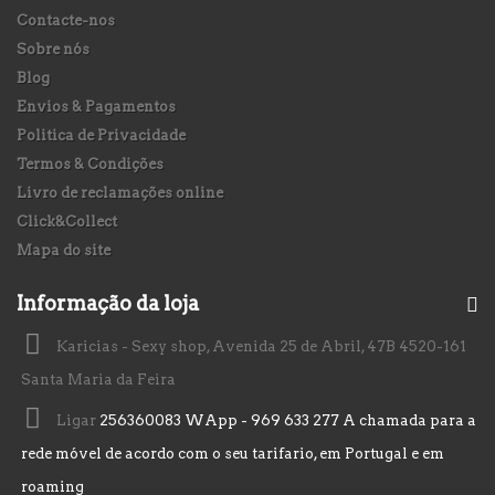
Contacte-nos
Sobre nós
Blog
Envios & Pagamentos
Politica de Privacidade
Termos & Condições
Livro de reclamações online
Click&Collect
Mapa do site
Informação da loja
Karicias - Sexy shop, Avenida 25 de Abril, 47B 4520-161
Santa Maria da Feira
Ligar
256360083 WApp - 969 633 277 A chamada para a
rede móvel de acordo com o seu tarifario, em Portugal e em
roaming