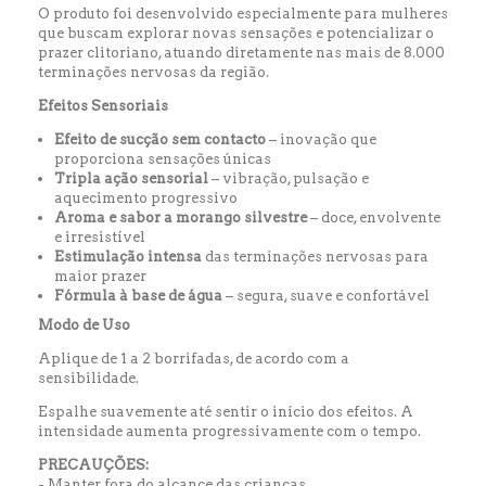
O produto foi desenvolvido especialmente para mulheres
que buscam explorar novas sensações e potencializar o
prazer clitoriano, atuando diretamente nas mais de 8.000
terminações nervosas da região.
Efeitos Sensoriais
Efeito de sucção sem contacto
– inovação que
proporciona sensações únicas
Tripla ação sensorial
– vibração, pulsação e
aquecimento progressivo
Aroma e sabor a morango silvestre
– doce, envolvente
e irresistível
Estimulação intensa
das terminações nervosas para
maior prazer
Fórmula à base de água
– segura, suave e confortável
Modo de Uso
Aplique de
1 a 2 borrifadas
, de acordo com a
sensibilidade.
Espalhe suavemente até sentir o início dos efeitos. A
intensidade aumenta progressivamente com o tempo.
PRECAUÇÕES:
- Manter fora do alcance das crianças.